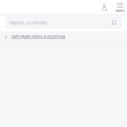
Prejsť
na
obsah
Hľadať
UMÝVANIE RIADU A KUCHYŃA