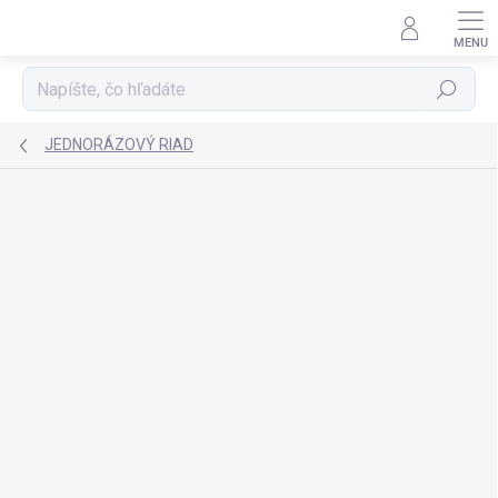
Prejsť
na
obsah
Hľadať
JEDNORÁZOVÝ RIAD