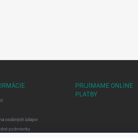
ORMÁCIE
PRIJÍMAME ONLINE
PLATBY
kt
na osobných údajov
dné podmienky