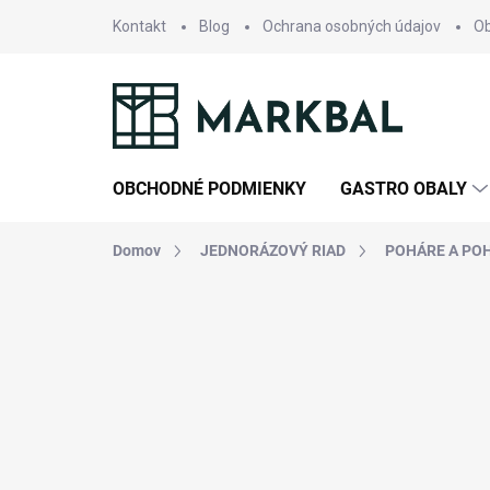
Prejsť
Kontakt
Blog
Ochrana osobných údajov
O
na
obsah
OBCHODNÉ PODMIENKY
GASTRO OBALY
Domov
JEDNORÁZOVÝ RIAD
POHÁRE A PO