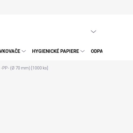
PRÁZDNY KOŠÍK
NÁKUPNÝ
KOŠÍK
ÁVKOVAČE
HYGIENICKÉ PAPIERE
ODPADOVÉ VRECIA
-PP- (Ø 70 mm) [1000 ks]