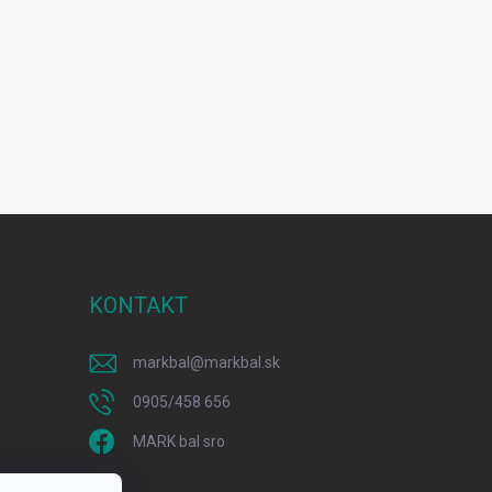
KONTAKT
markbal
@
markbal.sk
0905/458 656
MARK bal sro