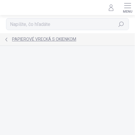
Prejsť
na
obsah
Hľadať
PAPIEROVÉ VRECKÁ S OKIENKOM