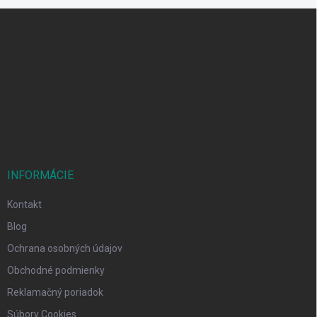
Z
á
p
ä
t
i
e
INFORMÁCIE
Kontakt
Blog
Ochrana osobných údajov
Obchodné podmienky
Reklamačný poriadok
Súbory Cookies