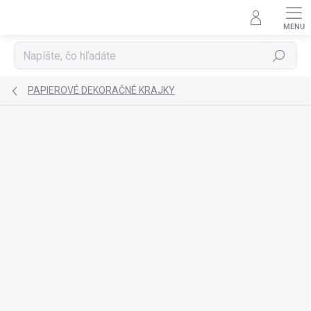
Prejsť
na
obsah
Hľadať
PAPIEROVÉ DEKORAČNÉ KRAJKY