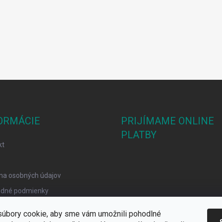
ORMÁCIE
PRIJÍMAME ONLINE
PLATBY
kt
na osobných údajov
dné podmienky
mačný poriadok
úbory cookie, aby sme vám umožnili pohodlné
y Cookies