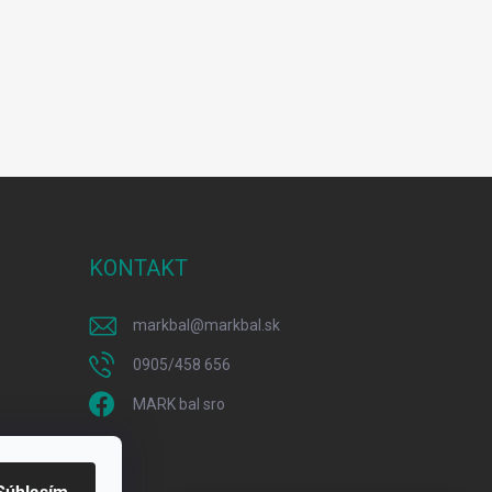
KONTAKT
markbal
@
markbal.sk
0905/458 656
MARK bal sro