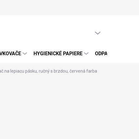
PRÁZDNY KOŠÍK
NÁKUPNÝ
KOŠÍK
ÁVKOVAČE
HYGIENICKÉ PAPIERE
ODPADOVÉ VRECIA
ač na lepiacu pásku, ručný s brzdou, červená farba