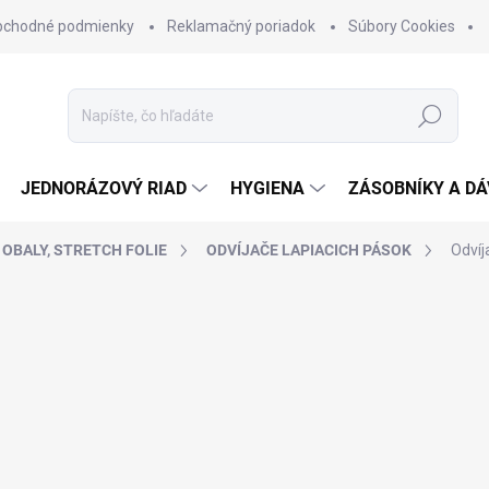
bchodné podmienky
Reklamačný poriadok
Súbory Cookies
Hľadať
JEDNORÁZOVÝ RIAD
HYGIENA
ZÁSOBNÍKY A D
OBALY, STRETCH FOLIE
ODVÍJAČE LAPIACICH PÁSOK
Odvíj