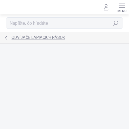
Prejsť
na
obsah
Hľadať
ODVÍJAČE LAPIACICH PÁSOK