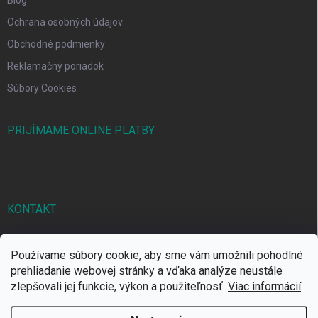
Ochrana osobných údajov
Obchodné podmienky
Reklamačný poriadok
Súbory Cookies
PRIJÍMAME ONLINE PLATBY
KONTAKT
markbal
@
markbal.sk
Používame súbory cookie, aby sme vám umožnili pohodlné
0905/458 656
prehliadanie webovej stránky a vďaka analýze neustále
zlepšovali jej funkcie, výkon a použiteľnosť.
Viac informácií
MARK bal sro