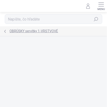
Prejsť
na
obsah
Hľadať
OBRÚSKY servítky 1-VRSTVOVÉ