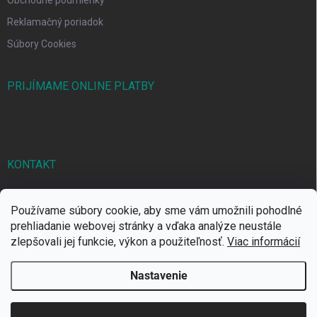
Reklamačný poriadok
Súbory Cookies
PRIJÍMAME ONLINE PLATBY
KONTAKT
markbal
@
markbal.sk
Používame súbory cookie, aby sme vám umožnili pohodlné
0905/458 656
prehliadanie webovej stránky a vďaka analýze neustále
zlepšovali jej funkcie, výkon a použiteľnosť.
Viac informácií
MARK bal sro
Nastavenie
Copyright 2026
MARKBAL.SK
. Všetky práva vyhradené.