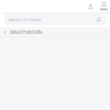
Prejsť
na
obsah
Hľadať
OBALOVÝ MATERIÁL