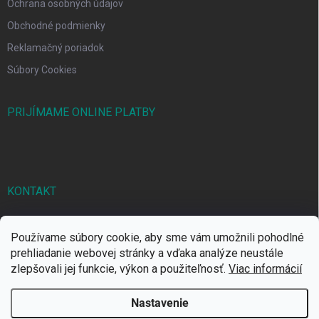
Ochrana osobných údajov
Obchodné podmienky
Reklamačný poriadok
Súbory Cookies
PRIJÍMAME ONLINE PLATBY
KONTAKT
markbal
@
markbal.sk
Používame súbory cookie, aby sme vám umožnili pohodlné
0905/458 656
prehliadanie webovej stránky a vďaka analýze neustále
zlepšovali jej funkcie, výkon a použiteľnosť.
Viac informácií
MARK bal sro
Nastavenie