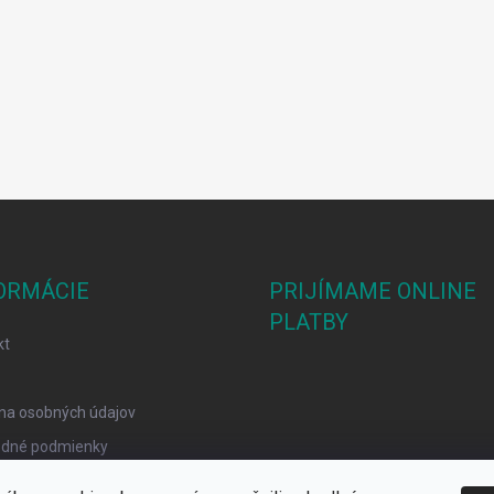
ORMÁCIE
PRIJÍMAME ONLINE
PLATBY
kt
na osobných údajov
dné podmienky
mačný poriadok