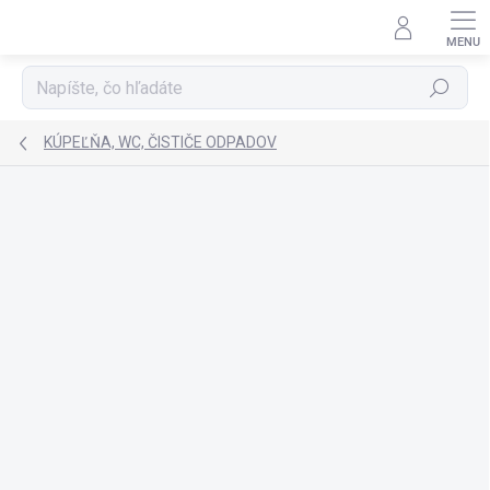
Prejsť
na
obsah
Hľadať
KÚPEĽŇA, WC, ČISTIČE ODPADOV