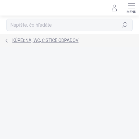
Prejsť
na
obsah
Hľadať
KÚPEĽŇA, WC, ČISTIČE ODPADOV