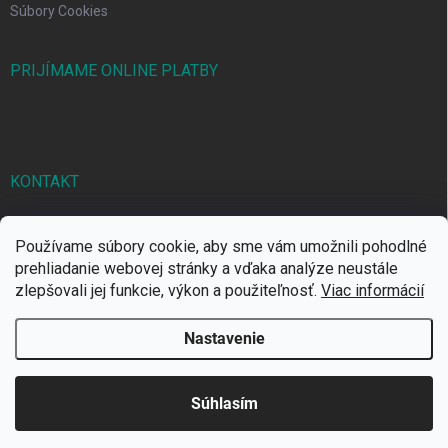
Súbory Cookies
PRIJÍMAME ONLINE PLATBY
KONTAKT
markbal
@
markbal.sk
Používame súbory cookie, aby sme vám umožnili pohodlné
0905/458 656
prehliadanie webovej stránky a vďaka analýze neustále
zlepšovali jej funkcie, výkon a použiteľnosť.
Viac informácií
MARK bal sro
Nastavenie
Copyright 2026
MARKBAL.SK
. Všetky práva vyhradené.
Súhlasím
Vytvoril Shoptet