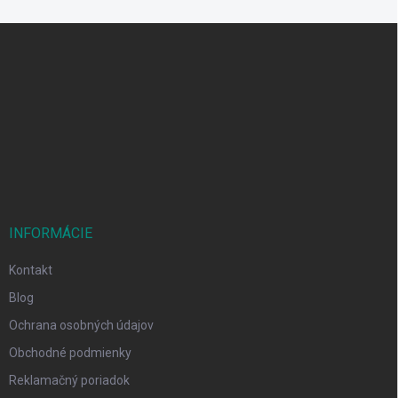
Z
á
p
ä
t
i
e
INFORMÁCIE
Kontakt
Blog
Ochrana osobných údajov
Obchodné podmienky
Reklamačný poriadok