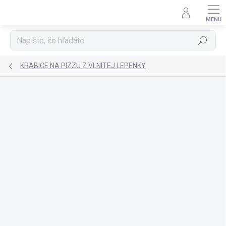
Prejsť
na
obsah
Hľadať
KRABICE NA PIZZU Z VLNITEJ LEPENKY