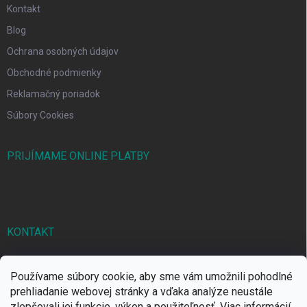
Kontakt
Blog
Ochrana osobných údajov
Obchodné podmienky
Reklamačný poriadok
Súbory Cookies
PRIJÍMAME ONLINE PLATBY
KONTAKT
markbal
@
markbal.sk
Používame súbory cookie, aby sme vám umožnili pohodlné
0905/458 656
prehliadanie webovej stránky a vďaka analýze neustále
zlepšovali jej funkcie, výkon a použiteľnosť.
Viac informácií