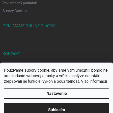
Reklamačný poriadok
Súbory Cookies
PRIJÍMAME ONLINE PLATBY
KONTAKT
markbal
@
markbal.sk
Používame súbory cookie, aby sme vám umožnili pohodlné
0905/458 656
prehliadanie webovej stránky a vďaka analýze neustále
zlepšovali jej funkcie, výkon a použiteľnosť.
Viac informácií
MARK bal sro
Nastavenie
Copyright 2026
MARKBAL.SK
. Všetky práva vyhradené.
Súhlasím