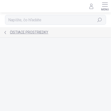
Prejsť
na
obsah
Hľadať
ČISTIACE PROSTRIEDKY