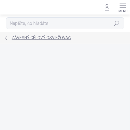
Prejsť
na
obsah
Hľadať
ZÁVESNÝ GÉLOVÝ OSVIEŽOVAČ