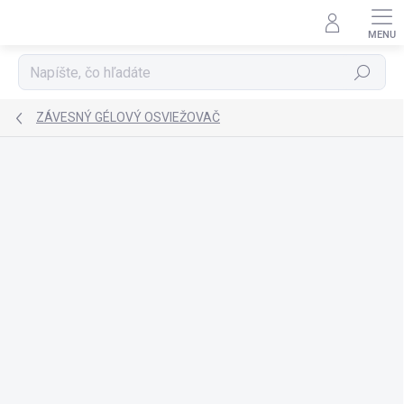
Prejsť
na
obsah
Hľadať
ZÁVESNÝ GÉLOVÝ OSVIEŽOVAČ