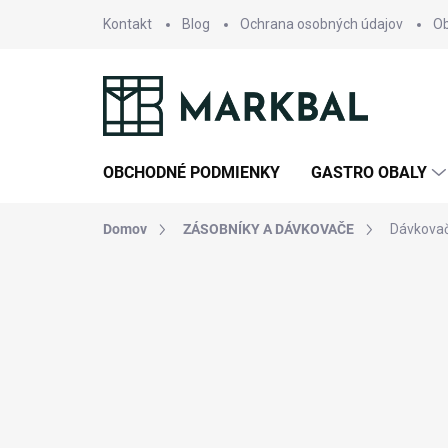
Prejsť
Kontakt
Blog
Ochrana osobných údajov
O
na
obsah
OBCHODNÉ PODMIENKY
GASTRO OBALY
Domov
ZÁSOBNÍKY A DÁVKOVAČE
Dávkovač