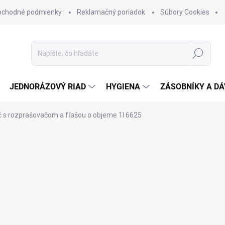
bchodné podmienky
Reklamačný poriadok
Súbory Cookies
Hľadať
JEDNORÁZOVÝ RIAD
HYGIENA
ZÁSOBNÍKY A D
 s rozprašovačom a fľašou o objeme 1l
6625