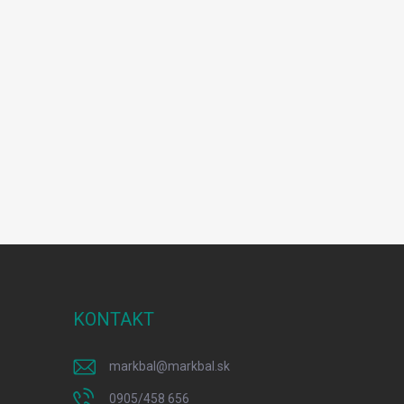
KONTAKT
markbal
@
markbal.sk
0905/458 656