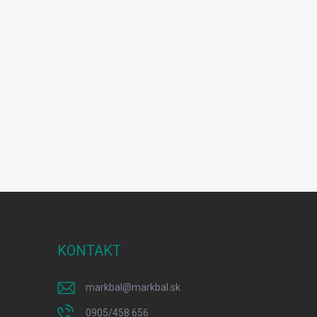
KONTAKT
markbal
@
markbal.sk
0905/458 656