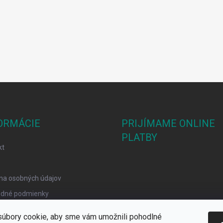
ORMÁCIE
PRIJÍMAME ONLINE
PLATBY
kt
na osobných údajov
dné podmienky
mačný poriadok
úbory cookie, aby sme vám umožnili pohodlné