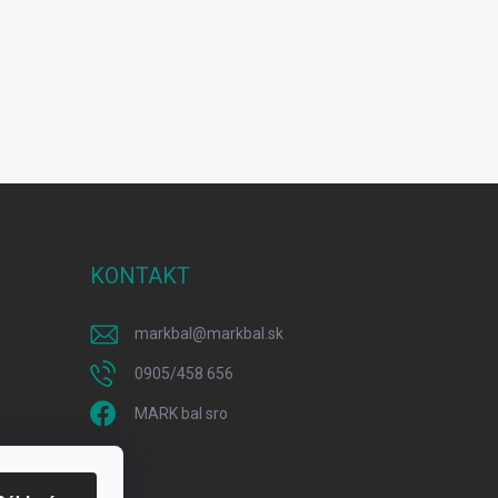
KONTAKT
markbal
@
markbal.sk
0905/458 656
MARK bal sro