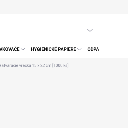
PRÁZDNY KOŠÍK
NÁKUPNÝ
KOŠÍK
ÁVKOVAČE
HYGIENICKÉ PAPIERE
ODPADOVÉ VRECIA
atváracie vrecká 15 x 22 cm [1000 ks]