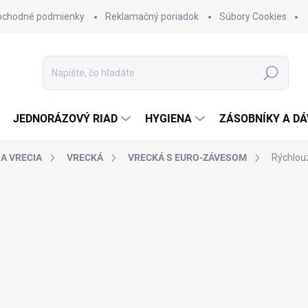
bchodné podmienky
Reklamačný poriadok
Súbory Cookies
Hľadať
JEDNORÁZOVÝ RIAD
HYGIENA
ZÁSOBNÍKY A D
 A VRECIA
VRECKÁ
VRECKÁ S EURO-ZÁVESOM
Rýchlouz