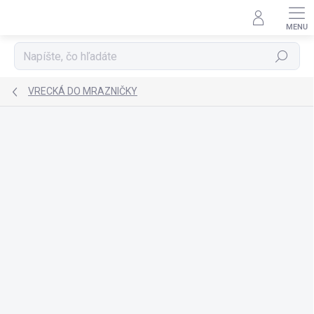
Prejsť
na
obsah
Hľadať
VRECKÁ DO MRAZNIČKY