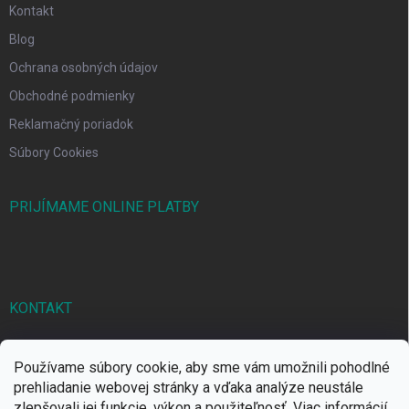
Kontakt
Blog
Ochrana osobných údajov
Obchodné podmienky
Reklamačný poriadok
Súbory Cookies
PRIJÍMAME ONLINE PLATBY
KONTAKT
markbal
@
markbal.sk
Používame súbory cookie, aby sme vám umožnili pohodlné
0905/458 656
prehliadanie webovej stránky a vďaka analýze neustále
zlepšovali jej funkcie, výkon a použiteľnosť.
Viac informácií