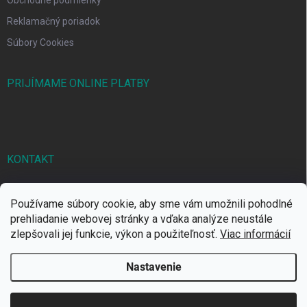
Reklamačný poriadok
Súbory Cookies
PRIJÍMAME ONLINE PLATBY
KONTAKT
markbal
@
markbal.sk
Používame súbory cookie, aby sme vám umožnili pohodlné
0905/458 656
prehliadanie webovej stránky a vďaka analýze neustále
zlepšovali jej funkcie, výkon a použiteľnosť.
Viac informácií
MARK bal sro
Nastavenie
Copyright 2026
MARKBAL.SK
. Všetky práva vyhradené.