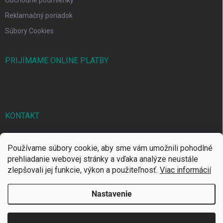
Reklamačný poriadok
Súbory Cookies
PRIJÍMAME ONLINE PLATBY
KONTAKT
markbal
@
markbal.sk
Používame súbory cookie, aby sme vám umožnili pohodlné
0905/458 656
prehliadanie webovej stránky a vďaka analýze neustále
zlepšovali jej funkcie, výkon a použiteľnosť.
Viac informácií
MARK bal sro
Nastavenie
Copyright 2026
MARKBAL.SK
. Všetky práva vyhradené.