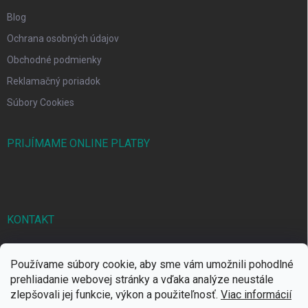
Blog
Ochrana osobných údajov
Obchodné podmienky
Reklamačný poriadok
Súbory Cookies
PRIJÍMAME ONLINE PLATBY
KONTAKT
markbal
@
markbal.sk
Používame súbory cookie, aby sme vám umožnili pohodlné
0905/458 656
prehliadanie webovej stránky a vďaka analýze neustále
zlepšovali jej funkcie, výkon a použiteľnosť.
Viac informácií
MARK bal sro