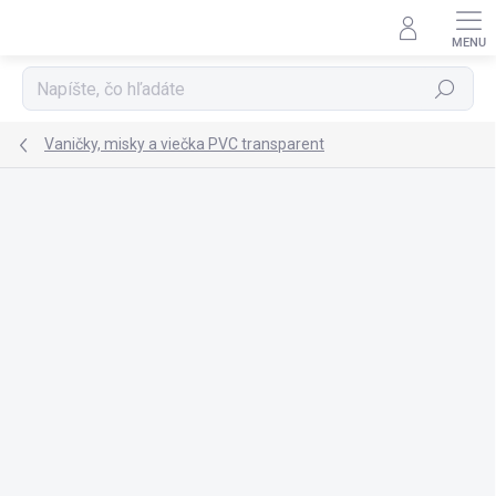
Prejsť
na
obsah
Hľadať
Vaničky, misky a viečka PVC transparent