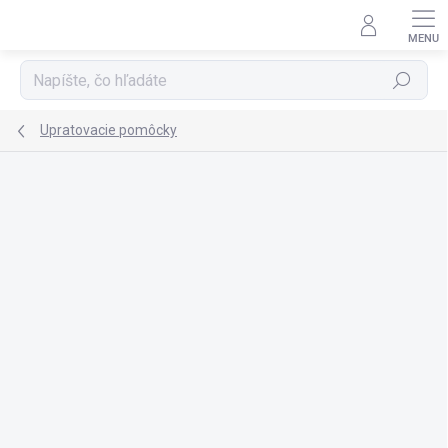
Prejsť
na
obsah
Hľadať
Upratovacie pomôcky