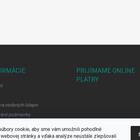
ORMÁCIE
PRIJÍMAME ONLINE
PLATBY
kt
na osobných údajov
dné podmienky
mačný poriadok
úbory cookie, aby sme vám umožnili pohodlné
y Cookies
 webovej stránky a vďaka analýze neustále zlepšovali