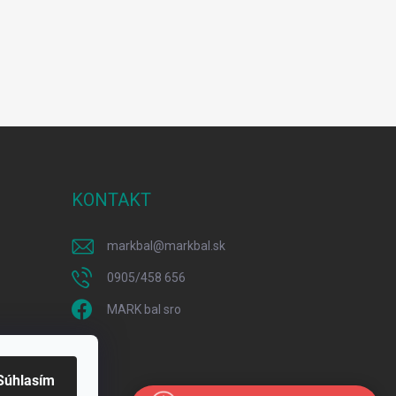
KONTAKT
markbal
@
markbal.sk
0905/458 656
MARK bal sro
Súhlasím