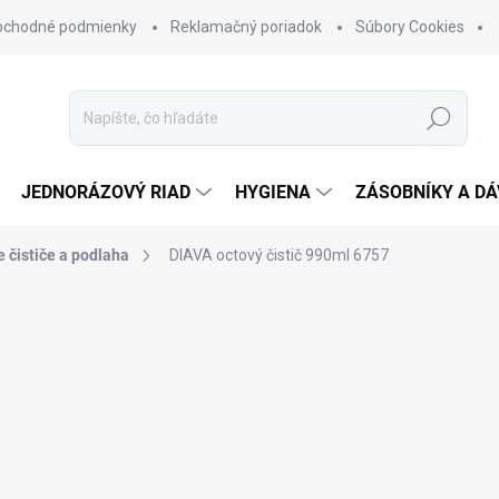
bchodné podmienky
Reklamačný poriadok
Súbory Cookies
Hľadať
JEDNORÁZOVÝ RIAD
HYGIENA
ZÁSOBNÍKY A D
 čističe a podlaha
DIAVA octový čistič 990ml
6757