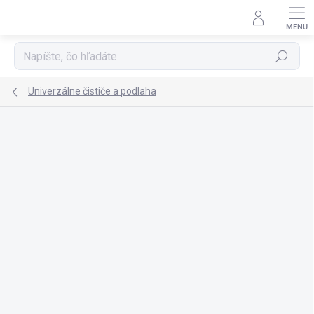
Prejsť
na
obsah
Hľadať
Univerzálne čističe a podlaha