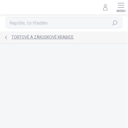
Prejsť
na
obsah
Hľadať
TORTOVÉ A ZÁKUSKOVÉ KRABICE