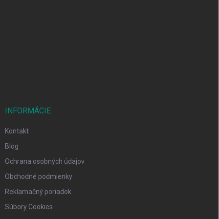
Z
á
p
ä
t
i
e
INFORMÁCIE
Kontakt
Blog
Ochrana osobných údajov
Obchodné podmienky
Reklamačný poriadok
Súbory Cookies