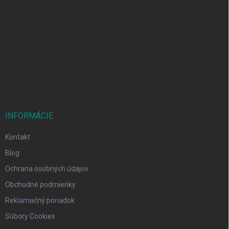
Z
á
p
ä
t
i
e
INFORMÁCIE
Kontakt
Blog
Ochrana osobných údajov
Obchodné podmienky
Reklamačný poriadok
Súbory Cookies