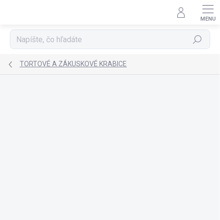
Prejsť
na
obsah
Hľadať
TORTOVÉ A ZÁKUSKOVÉ KRABICE