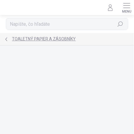
Prejsť
na
obsah
Hľadať
TOALETNÝ PAPIER A ZÁSOBNÍKY