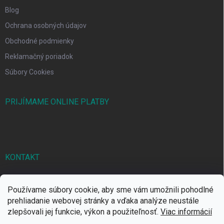
Blog
Ochrana osobných údajov
Obchodné podmienky
Reklamačný poriadok
Súbory Cookies
PRIJÍMAME ONLINE PLATBY
KONTAKT
markbal
@
markbal.sk
Používame súbory cookie, aby sme vám umožnili pohodlné
0905/458 656
prehliadanie webovej stránky a vďaka analýze neustále
zlepšovali jej funkcie, výkon a použiteľnosť.
Viac informácií
MARK bal sro