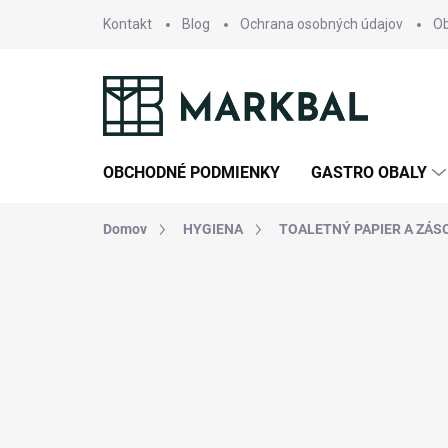
Prejsť
Kontakt
Blog
Ochrana osobných údajov
O
na
obsah
OBCHODNÉ PODMIENKY
GASTRO OBALY
Domov
HYGIENA
TOALETNÝ PAPIER A ZÁS