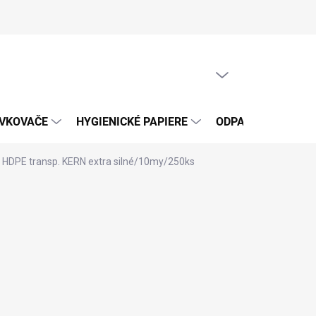
PRÁZDNY KOŠÍK
NÁKUPNÝ
KOŠÍK
ÁVKOVAČE
HYGIENICKÉ PAPIERE
ODPADOVÉ VRECIA
á HDPE transp. KERN extra silné/10my/250ks