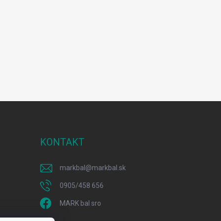
KONTAKT
markbal
@
markbal.sk
0905/458 656
MARK bal sro