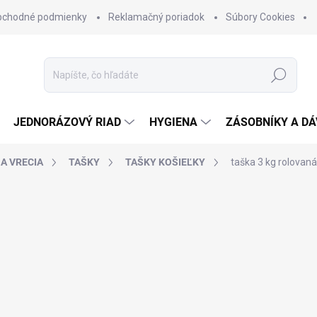
bchodné podmienky
Reklamačný poriadok
Súbory Cookies
Hľadať
JEDNORÁZOVÝ RIAD
HYGIENA
ZÁSOBNÍKY A D
 A VRECIA
TAŠKY
TAŠKY KOŠIEĽKY
taška 3 kg rolovan