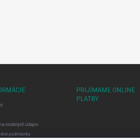
ORMÁCIE
PRIJÍMAME ONLINE
PLATBY
kt
na osobných údajov
dné podmienky