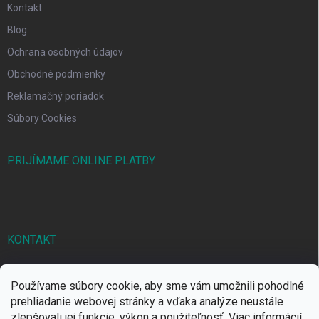
Kontakt
Blog
Ochrana osobných údajov
Obchodné podmienky
Reklamačný poriadok
Súbory Cookies
PRIJÍMAME ONLINE PLATBY
KONTAKT
markbal
@
markbal.sk
Používame súbory cookie, aby sme vám umožnili pohodlné
0905/458 656
prehliadanie webovej stránky a vďaka analýze neustále
zlepšovali jej funkcie, výkon a použiteľnosť.
Viac informácií