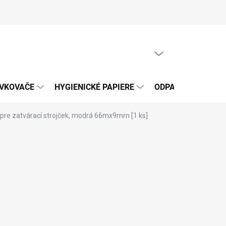
PRÁZDNY KOŠÍK
NÁKUPNÝ
KOŠÍK
ÁVKOVAČE
HYGIENICKÉ PAPIERE
ODPADOVÉ VRECIA
 pre zatvárací strojček, modrá 66mx9mm [1 ks]