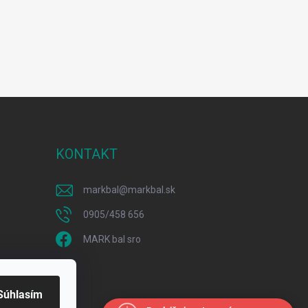
KONTAKT
markbal
@
markbal.sk
0905/458 656
MARK bal sro
Súhlasím