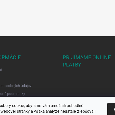
ORMÁCIE
PRIJÍMAME ONLINE
PLATBY
kt
na osobných údajov
dné podmienky
mačný poriadok
úbory cookie, aby sme vám umožnili pohodlné
y Cookies
 webovej stránky a vďaka analýze neustále zlepšovali