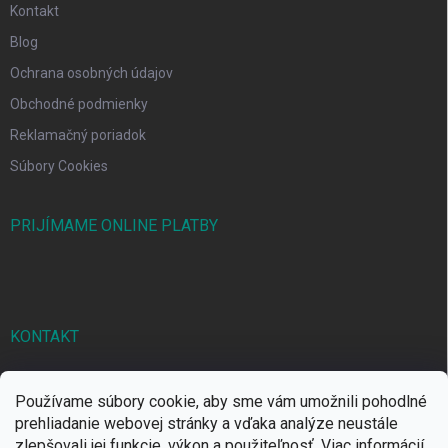
Kontakt
Blog
Ochrana osobných údajov
Obchodné podmienky
Reklamačný poriadok
Súbory Cookies
PRIJÍMAME ONLINE PLATBY
KONTAKT
markbal
@
markbal.sk
Používame súbory cookie, aby sme vám umožnili pohodlné
0905/458 656
prehliadanie webovej stránky a vďaka analýze neustále
zlepšovali jej funkcie, výkon a použiteľnosť.
Viac informácií