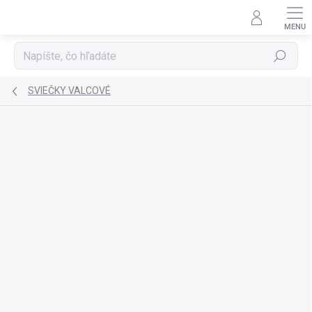
Prejsť
na
obsah
Hľadať
SVIEČKY VALCOVÉ