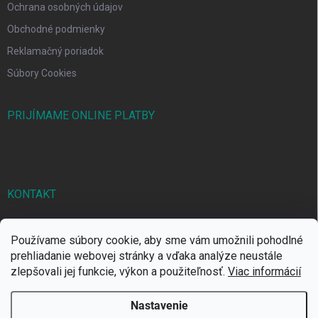
Ochrana osobných údajov
Obchodné podmienky
Reklamačný poriadok
Súbory Cookies
PRIJÍMAME ONLINE PLATBY
KONTAKT
markbal
@
markbal.sk
Používame súbory cookie, aby sme vám umožnili pohodlné
0905/458 656
prehliadanie webovej stránky a vďaka analýze neustále
zlepšovali jej funkcie, výkon a použiteľnosť.
Viac informácií
MARK bal sro
Nastavenie