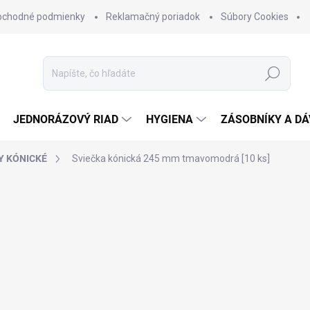
bchodné podmienky
Reklamačný poriadok
Súbory Cookies
Hľadať
JEDNORÁZOVÝ RIAD
HYGIENA
ZÁSOBNÍKY A D
Y KÓNICKÉ
Sviečka kónická 245 mm tmavomodrá [10 ks]