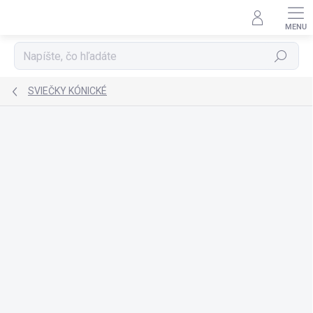
Prejsť
na
obsah
Hľadať
SVIEČKY KÓNICKÉ