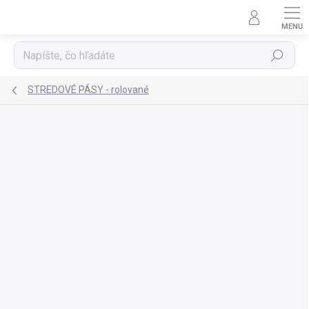
Prejsť
na
obsah
Hľadať
STREDOVÉ PÁSY - rolované