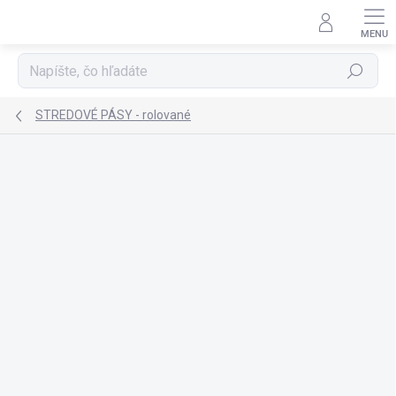
Prejsť
na
obsah
Hľadať
STREDOVÉ PÁSY - rolované