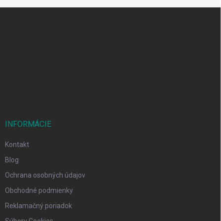
Z
á
p
ä
t
i
e
INFORMÁCIE
Kontakt
Blog
Ochrana osobných údajov
Obchodné podmienky
Reklamačný poriadok
Súbory Cookies