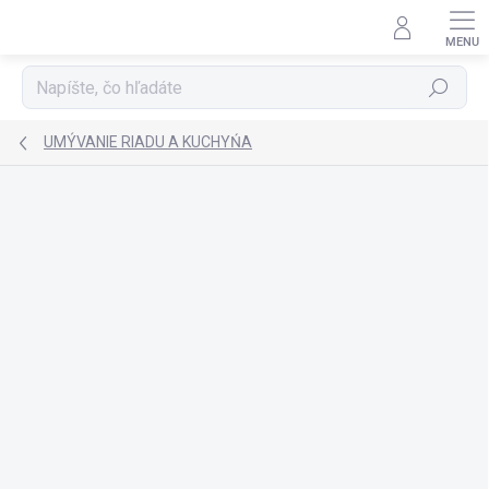
Prejsť
na
obsah
Hľadať
UMÝVANIE RIADU A KUCHYŃA