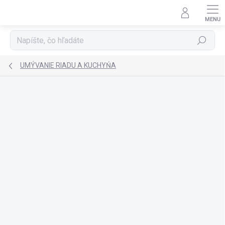
Prejsť
na
obsah
Hľadať
UMÝVANIE RIADU A KUCHYŃA