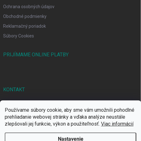
Ochrana osobných údajov
Obchodné podmienky
Reklamačný poriadok
Súbory Cookies
PRIJÍMAME ONLINE PLATBY
KONTAKT
markbal
@
markbal.sk
Používame súbory cookie, aby sme vám umožnili pohodlné
0905/458 656
prehliadanie webovej stránky a vďaka analýze neustále
zlepšovali jej funkcie, výkon a použiteľnosť.
Viac informácií
MARK bal sro
Nastavenie