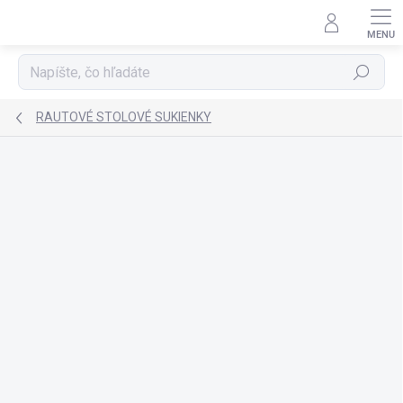
Prejsť
na
obsah
Hľadať
RAUTOVÉ STOLOVÉ SUKIENKY