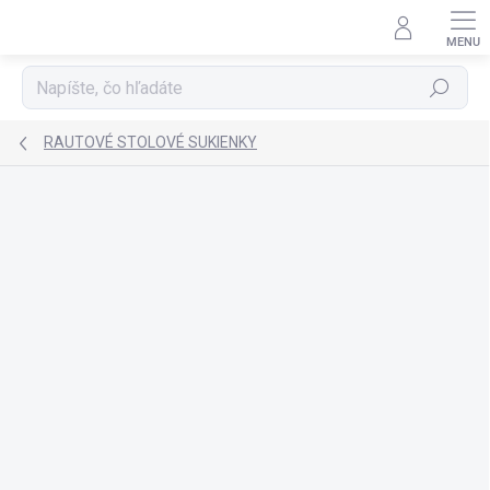
Prejsť
na
obsah
Hľadať
RAUTOVÉ STOLOVÉ SUKIENKY