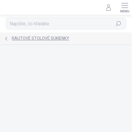
Prejsť
na
obsah
Hľadať
RAUTOVÉ STOLOVÉ SUKIENKY