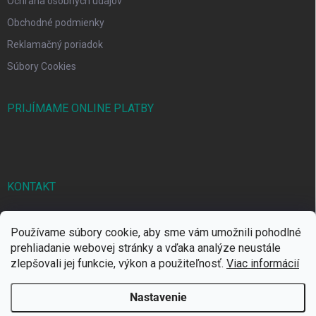
Ochrana osobných údajov
Obchodné podmienky
Reklamačný poriadok
Súbory Cookies
PRIJÍMAME ONLINE PLATBY
KONTAKT
markbal
@
markbal.sk
Používame súbory cookie, aby sme vám umožnili pohodlné
0905/458 656
prehliadanie webovej stránky a vďaka analýze neustále
zlepšovali jej funkcie, výkon a použiteľnosť.
Viac informácií
MARK bal sro
Nastavenie