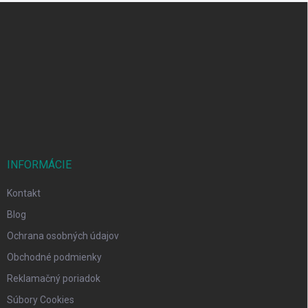
Z
á
p
ä
t
i
e
INFORMÁCIE
Kontakt
Blog
Ochrana osobných údajov
Obchodné podmienky
Reklamačný poriadok
Súbory Cookies