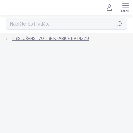
Prejsť
na
obsah
Hľadať
PRÍSLUŠENSTVO PRE KRABICE NA PIZZU