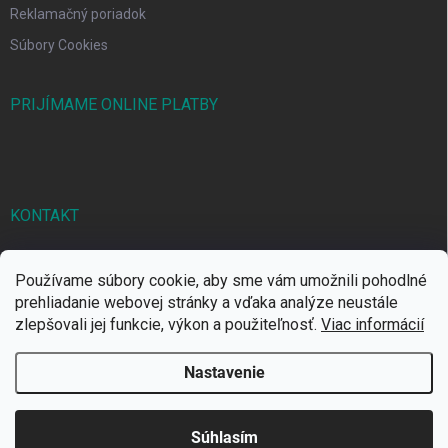
Reklamačný poriadok
Súbory Cookies
PRIJÍMAME ONLINE PLATBY
KONTAKT
markbal
@
markbal.sk
Používame súbory cookie, aby sme vám umožnili pohodlné
0905/458 656
prehliadanie webovej stránky a vďaka analýze neustále
zlepšovali jej funkcie, výkon a použiteľnosť.
Viac informácií
MARK bal sro
Nastavenie
Copyright 2026
MARKBAL.SK
. Všetky práva vyhradené.
Súhlasím