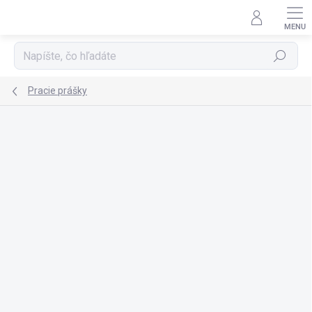
Prejsť
na
obsah
Hľadať
Pracie prášky